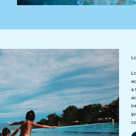
L
Lo
ad
a 
ac
In
ip
c