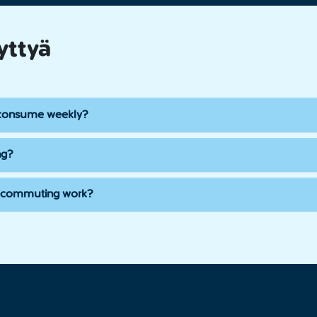
yttyä
consume weekly?
ng?
telecommuting work?