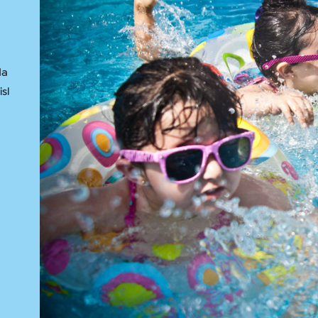
da
isl