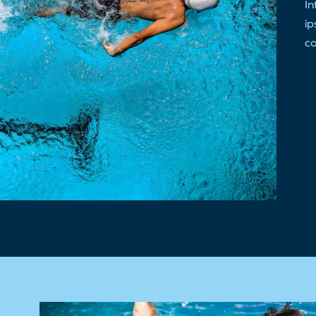
In
ip
c