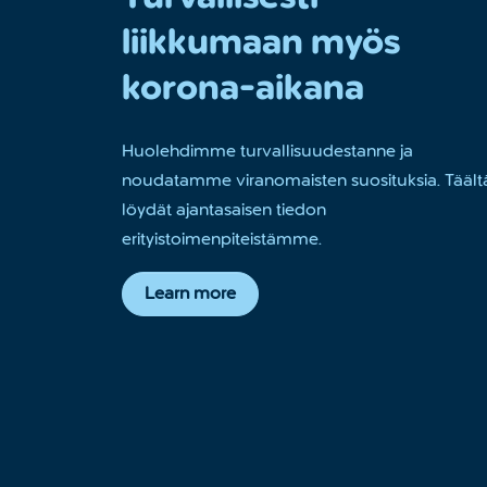
liikkumaan myös
korona-aikana
Huolehdimme turvallisuudestanne ja
noudatamme viranomaisten suosituksia. Täält
löydät ajantasaisen tiedon
erityistoimenpiteistämme.
Learn more