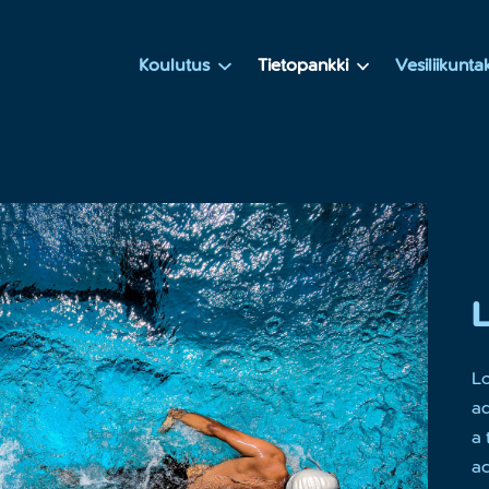
Koulutus
Tietopankki
Vesiliikunt
Lo
ad
a 
ac